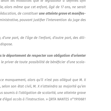
 selon les moda­li­tés que le légis­la­teur a défi­nies afin
­tible, alors même que cet enfant, âgé de 17 ans, ne serait
 l’éducation, de consti­tuer
une atteinte grave et mani­fes­
­nis­tra­tive, pou­vant jus­ti­fier l’intervention du juge des
, d’une part, de l’âge de l’enfant, d’autre part, des dili­
 dispose.
 le dépar­te­ment de res­pec­ter son obli­ga­tion d’orienter
i­ver de toute pos­si­bi­li­té de béné­fi­cier d’une sco­la­
r ce man­que­ment, alors qu’il n’est pas allé­gué que M. X
, selon son état civil, M. X n’atteindra sa majo­ri­té qu’en
us sou­mis à l’obligation de sco­la­ri­té, une atteinte grave
nelle d’égal accès à l’instruction. » (JRTA NANTES n°1910681