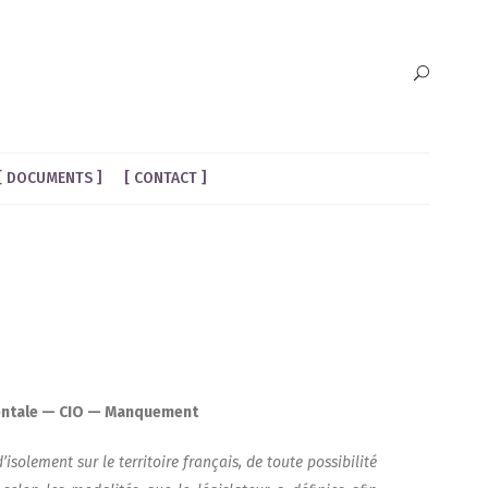
DOCUMENTS
CONTACT
a­men­tale — CIO — Manquement
olement sur le ter­ri­toire fran­çais, de toute pos­si­bi­li­té