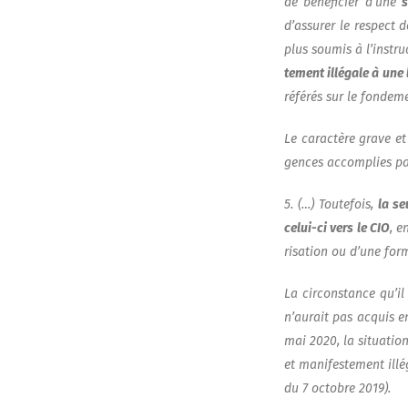
de béné­fi­cier d’une
s
d’assurer le res­pect 
plus sou­mis à l’instru
te­ment illé­gale à une 
réfé­rés sur le fon­de­
Le carac­tère grave et
gences accom­plies par
5. (…) Tou­te­fois,
la se
celui-ci vers le CIO
, e
ri­sa­tion ou d’une for
La cir­cons­tance qu’i
n’aurait pas acquis en 
mai 2020, la situa­tion
et mani­fes­te­ment ill
du 7 octobre 2019).