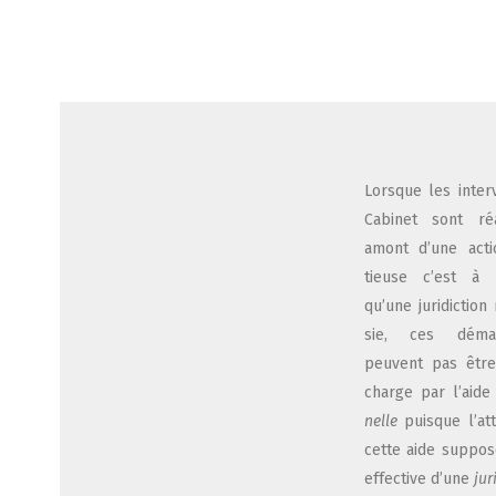
Lorsque les inter­
Cabi­net sont réa
amont d’une acti
tieuse c’est à 
qu’une juri­dic­tion
sie, ces déma
peuvent pas être
charge par l’aid
nelle
puisque l’att
cette aide sup­pose
effec­tive d’une
juri