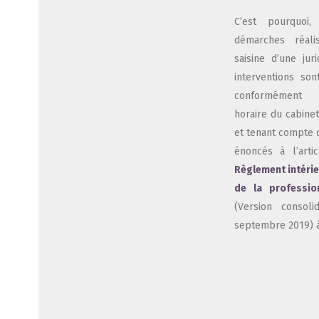
C’est pour­quoi
démarches réa­li
sai­sine d’une juri­
inter­ven­tions son
confor­mé­men
horaire du cabi­ne
et tenant compte d
énon­cés à l’arti
Règle­ment inté­rie
de la pro­fes­si
(Ver­sion conso­l
sep­tembre 2019) à