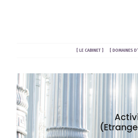
LE CABINET
DOMAINES D’
Activ
(Etrange