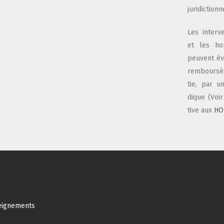
juridictionn
Les inter­v
et les hono­
peuvent éve
rem­bour­s
tie, par un
dique (Voi
tive aux
HO
seignements