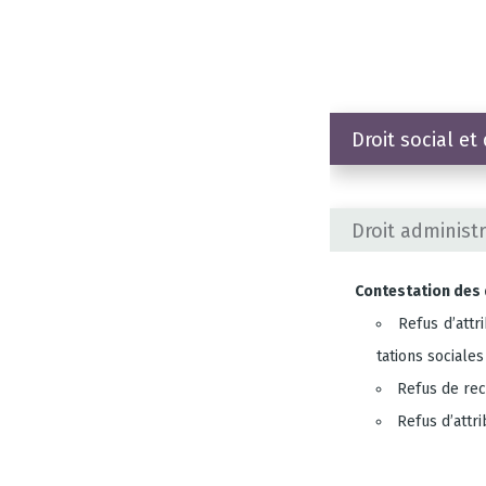
Droit social et 
Droit admi­nis­tra
Contes­ta­tion des 
Refus d’at­tr
ta­tions sociales
Refus de reco
Refus d’attr