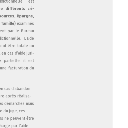
­dic­tion­nelle est
e dif­fé­rents cri­
­sources, épargne,
 famille)
exa­mi­nés
­ment par le Bureau
dic­tion­nelle. L’aide
peut être totale ou
t en cas d’aide juri­
le par­tielle, il est
une fac­tu­ra­tion du
n cas d’a­ban­don
re après réa­li­sa­
res démarches mais
ne du juge, ces
ions ne peuvent être
harge par l’aide