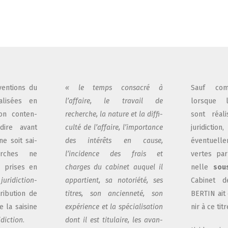
ven­tions du
« le temps consa­cré à
Sauf com­m
­li­sées en
l’affaire, le tra­vail de
lorsque le
on conten­
recherche, la nature et la dif­fi­
sont réa­l
dire avant
cul­té de l’affaire, l’importance
juri­dic­t
 ne soit sai­
des inté­rêts en cause,
éven­tuel­
rches ne
l’incidence des frais et
vertes par l
 prises en
charges du cabi­net auquel il
nelle
sou
e
juri­dic­tion­
appar­tient, sa noto­rié­té, ses
Cabi­net d
ribution de
titres, son ancien­ne­té, son
BERTIN ait c
 la sai­sine
expé­rience et la spé­cia­li­sa­tion
nir à ce titr
­dic­tion
.
dont il est titu­laire, les avan­