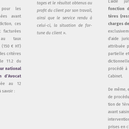
L’aide juri
tages et le résul­tat obte­nus au
, pour les
fonc­tion d
pro­fit du client par son tra­vail,
­sées avant
tères (res
ain­si que le ser­vice ren­du à
dic­tion, ces
charges de
celui-ci, la situa­tion de for­
t fac­tu­rées
exclu­si­ve
tune du client ».
t au taux
d’aide juri­
t (150 € HT)
attri­buée 
es cri­tères
par­tielle e
cle 11.2 du
dic­tion­nel
ur natio­nal
pro­cé­dé à 
on d’Avocat
Cabinet.
i­dée au 12
De même, e
 savoir :
de pro­cé­du
tion de 1è
avant sai­si
inter­ven­t
prises en c