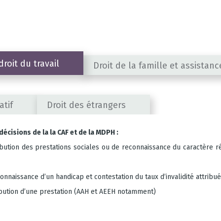
droit du travail
Droit de la famille et assis­tan
­tif
Droit des étrangers
déci­sions de la la CAF et de la MDPH :
i­bu­tion des pres­ta­tions sociales ou de recon­nais­sance du carac­tère ré
n­nais­sance d’un han­di­cap et contes­ta­tion du taux d’invalidité attribué
ibution d’une pres­ta­tion (AAH et AEEH notamment)