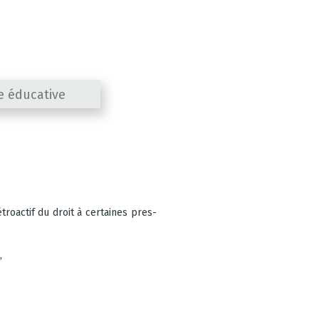
ce éducative
tro­ac­tif du droit à cer­taines pres­
,