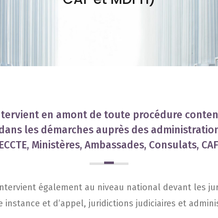
intervient en amont de toute procédure content
e dans les démarches auprès des administratio
ECCTE, Ministères, Ambassades, Consulats, CAF
inter­vient éga­le­ment au niveau natio­nal devant les juri
 ins­tance et d’ap­pel, juri­dic­tions judi­ciaires et admin