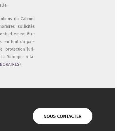
elle.
en­tions du Cabi­net
raires sol­li­ci­tés
n­tuel­le­ment être
és, en tout ou par­
e pro­tec­tion juri­
r la Rubrique rela­
NORAIRES
).
NOUS CONTACTER