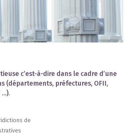
ieuse c’est-à-dire dans le cadre d’une
ns (départements, préfectures, OFII,
 …).
­dic­tions de
istratives