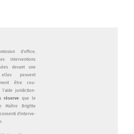
is­sion d’of­fice,
s inter­ven­tions
i­sées devant une
ion, elles peuvent
le­ment être cou­
’aide juri­dic­tion­
s réserve
que le
e Maître Bri­gitte
onsen­ti d’in­ter­ve­
e.