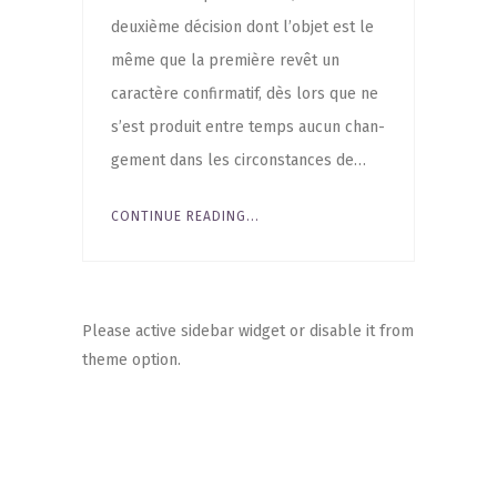
deuxième déci­sion dont l’ob­jet est le
même que la pre­mière revêt un
carac­tère confir­ma­tif, dès lors que ne
s’est pro­duit entre temps aucun chan­
ge­ment dans les cir­cons­tances de…
CONTINUE READING...
Please active sidebar widget or disable it from
theme option.