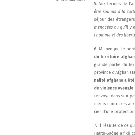
5. Aux termes de l’ar
être sou­mis à la tor­
séjour des étran­gers 
mena­cées ou qu’il y es
l’homme et des liber­
6. M. invoque le béné
du ter­ri­toire afghan
grande par­tie du ter
pro­vince d’Afghanista
na­li­té afghane a ét
de vio­lence aveugle 
ren­voyé dans son pays
ments contraires aux d
cier d’une pro­tec­tion
7. Il résulte de ce qu
Haute-Saône a fixé co