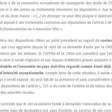
ticle 3 de la conven­tion euro­péenne de sau­ve­garde des droits de l’
ture ni à des peines ou trai­te­ments inhu­mains ou dégra­dants »
. Aux t
et du droit d’a­sile :
« (…) Un étran­ger ne peut être éloi­gné à des­ti­na­t
t expo­sé à des trai­te­ments contraires aux sti­pu­la­tions de l’ar­ticle 3
tés fon­da­men­tales du 4 novembre 1950 »
.
­fice des dis­po­si­tions citées au point pré­cé­dent au regard du
context
, qui s’est aggra­vée depuis le rejet de sa demande d’asile par la CN
­ri­toire par les tali­bans. Si l’OFPRA et la CNDA ont consi­dé­ré que l
n dont il serait ori­gi­naire et aux risques d’atteintes graves aux­quels i
é éta­blie et l’ensemble du pays doit être regar­dé comme étant déjà à
d’intensité excep­tion­nelle
. Compte tenu de cette situa­tion, il existe
 y serait expo­sé, du seul fait de sa pré­sence et sans consi­dé­ra­tion de
is­po­si­tions de l’article L. 721–4 du code de l’en­trée et du séjour des 
 des auto­ri­tés locales.
i pré­cède que M. est seule­ment fon­dé à deman­der l’annulation de la d
mme pays de des­ti­na­tion son pays d’origine. Le sur­plus de ses concl