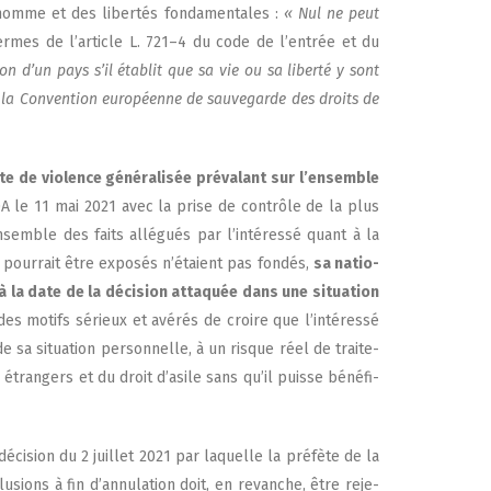
homme et des liber­tés fon­da­men­tales :
« Nul ne peut
ermes de l’article L. 721–4 du code de l’en­trée et du
ion d’un pays s’il éta­blit que sa vie ou sa liber­té y sont
 de la Conven­tion euro­péenne de sau­ve­garde des droits de
e de vio­lence géné­ra­li­sée pré­va­lant sur l’ensemble
DA le 11 mai 2021 avec la prise de contrôle de la plus
’ensemble des faits allé­gués par l’intéressé quant à la
l pour­rait être expo­sés n’étaient pas fon­dés,
sa natio­
 la date de la déci­sion atta­quée dans une situa­tion
 des motifs sérieux et avé­rés de croire que l’intéressé
 sa situa­tion per­son­nelle, à un risque réel de trai­te­
étran­gers et du droit d’a­sile sans qu’il puisse béné­fi­
éci­sion du 2 juillet 2021 par laquelle la pré­fète de la
u­sions à fin d’annulation doit, en revanche, être reje­