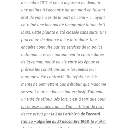
décembre 2017 et elle a dépo­sé à len­de­main
une plainte à l’encontre de son mari en fai­sant
état de vio­lences de la part de celui – ci, ayant
entrai­né une inca­pa­ci­té tem­po­raire totale de 3
jours. Cette plainte a été clas­sée sans suite. Une
pro­cé­dure de divorce a été intro­duite. Une
enquête conduite par les ser­vices de la police
natio­nale a révé­lé notam­ment la courte durée
de la com­mu­nau­té de vie entre les époux et
pré­ci­sé les condi­tions dans les­quelles leur
mariage a été contrac­té. Tou­te­fois, ces élé­
ments ne per­mettent pas d’établir que Madame
se serait mariée dans le but exclu­sif d’obtenir
un titre de séjour. Dès lors,
c’est à tort que pour
lui refu­ser la déli­vrance d’un cer­ti­fi­cat de rési­
dence pré­vu par
le 2 de l’article 6 de l’accord
fran­co – algé­rien du 27 décembre 1968
, le Pré­fet