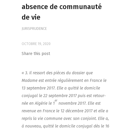
absence de communauté
de vie
JURISPRUDENCE
OCTOBRE 19, 2020
Share this post
« 3. Il res­sort des pièces du dos­sier que
Madame est entrée régu­liè­re­ment en France le
13 sep­tembre 2017. Elle a quit­té le domi­cile
conju­gal le 22 sep­tembre 2017 puis est retour­
er
née en Algé­rie le 1
novembre 2017. Elle est
reve­nue en France le 12 décembre 2017 et elle a
repris la vie com­mune avec son conjoint. Elle a,
à nou­veau, quit­té le domi­cile conju­gal dès le 16