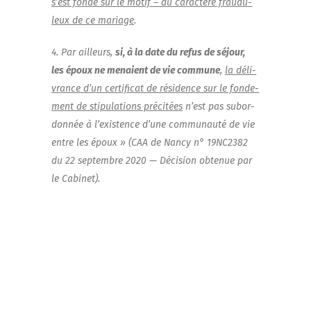
s’est fon­dé sur le motif – du carac­tère frau­du­
leux de ce mariage
.
4. Par ailleurs,
si, à la date du refus de séjour,
les époux ne menaient de vie com­mune
,
la déli­
vrance d’un cer­ti­fi­cat de rési­dence sur le fon­de­
ment de sti­pu­la­tions pré­ci­tées
n’est pas subor­
don­née à l’existence d’une com­mu­nau­té de vie
entre les époux » (CAA de Nan­cy n° 19NC2382
du 22 sep­tembre 2020 — Déci­sion obte­nue par
le Cabinet).