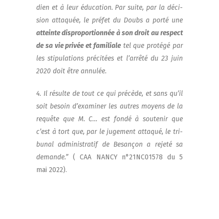
dien et à leur édu­ca­tion. Par suite, par la déci­
sion atta­quée, le pré­fet du Doubs a por­té une
atteinte dis­pro­por­tion­née à son droit au res­pect
de sa vie pri­vée et fami­liale
tel que pro­té­gé par
les sti­pu­la­tions pré­ci­tées et l’arrêté du 23 juin
2020 doit être annulée.
4. Il résulte de tout ce qui pré­cède, et sans qu’il
soit besoin d’examiner les autres moyens de la
requête que M. C… est fon­dé à sou­te­nir que
c’est à tort que, par le juge­ment atta­qué, le tri­
bu­nal admi­nis­tra­tif de Besan­çon a reje­té sa
demande.”
( CAA NANCY n°21NC01578 du 5
mai 2022).