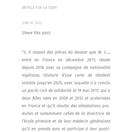
ARTICLE 8 DE LA CEDH
JUIN 10, 2022
Share this post
“3. Il res­sort des pièces du dos­sier que M. C…,
entré en France en décembre 2011, réside
depuis 2016 avec sa com­pagne de natio­na­li­té
nigé­riane, titu­laire d’une carte de résident
valable jusqu’en 2025, avec laquelle il a conclu
un pacte civil de soli­da­ri­té le 19 mai 2017, qui a
deux filles nées en 2008 et 2012 et sco­la­ri­sées
en France et qu’il résulte des attes­ta­tions pro­
duites et notam­ment celles de la direc­trice de
l’école pri­maire et de leur méde­cin géné­ra­liste
qu’il en prends soin et par­ti­cipe à leur quo­ti­