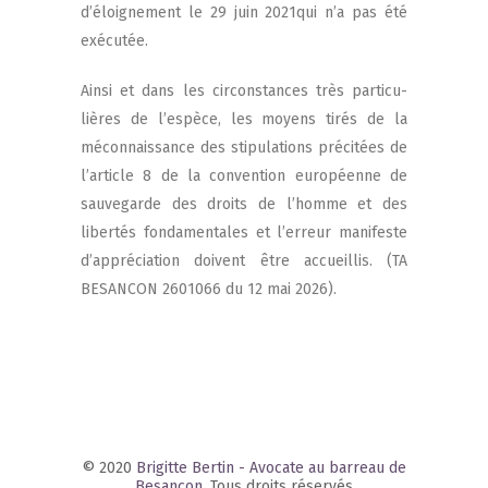
d’éloignement le 29 juin 2021qui n’a pas été
exécutée.
Ain­si et dans les cir­cons­tances très par­ti­cu­
lières de l’espèce, les moyens tirés de la
mécon­nais­sance des sti­pu­la­tions pré­ci­tées de
l’article 8 de la conven­tion euro­péenne de
sau­ve­garde des droits de l’homme et des
liber­tés fon­da­men­tales et l’erreur mani­feste
d’appréciation doivent être accueillis. (TA
BESANCON 2601066 du 12 mai 2026).
© 2020
Brigitte Bertin - Avocate au barreau de
Besançon
, Tous droits réservés