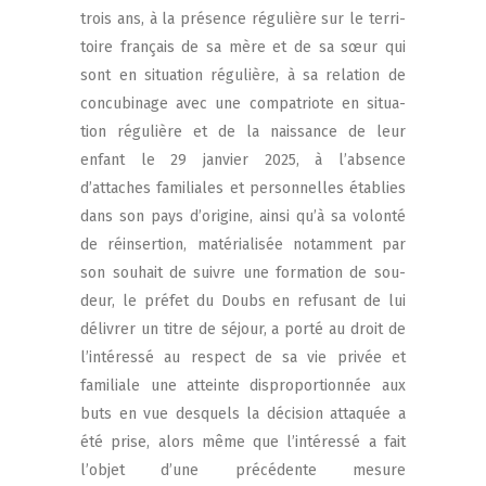
trois ans, à la pré­sence régu­lière sur le ter­ri­
toire fran­çais de sa mère et de sa sœur qui
sont en situa­tion régu­lière, à sa rela­tion de
concu­bi­nage avec une com­pa­triote en situa­
tion régu­lière et de la nais­sance de leur
enfant le 29 jan­vier 2025, à l’absence
d’attaches fami­liales et per­son­nelles éta­blies
dans son pays d’origine, ain­si qu’à sa volon­té
de réin­ser­tion, maté­ria­li­sée notam­ment par
son sou­hait de suivre une for­ma­tion de sou­
deur, le pré­fet du Doubs en refu­sant de lui
déli­vrer un titre de séjour, a por­té au droit de
l’intéressé au res­pect de sa vie pri­vée et
fami­liale une atteinte dis­pro­por­tion­née aux
buts en vue des­quels la déci­sion atta­quée a
été prise, alors même que l’intéressé a fait
l’objet d’une pré­cé­dente mesure