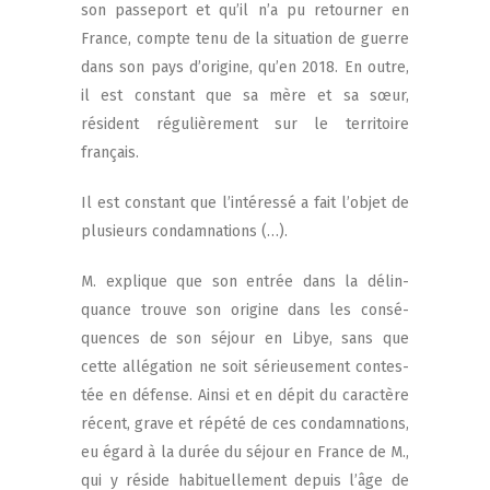
son pas­se­port et qu’il n’a pu retour­ner en
France, compte tenu de la situa­tion de guerre
dans son pays d’origine, qu’en 2018. En outre,
il est constant que sa mère et sa sœur,
résident régu­liè­re­ment sur le ter­ri­toire
français.
Il est constant que l’intéressé a fait l’objet de
plu­sieurs condamnations (…).
M. explique que son entrée dans la délin­
quance trouve son ori­gine dans les consé­
quences de son séjour en Libye, sans que
cette allé­ga­tion ne soit sérieu­se­ment contes­
tée en défense. Ain­si et en dépit du carac­tère
récent, grave et répé­té de ces condam­na­tions,
eu égard à la durée du séjour en France de M.,
qui y réside habi­tuel­le­ment depuis l’âge de