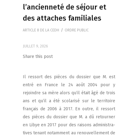
l’ancienneté de séjour et
des attaches familiales
ARTICLE 8 DE LA CEDH
/
ORDRE PUBLIC
JUILLET 9, 2026
Share this post
Il res­sort des pièces du dos­sier que M. est
entré en France le 24 août 2004 pour y
rejoindre sa mère alors qu’il était âgé de trois
ans et qu’il a été sco­la­ri­sé sur le ter­ri­toire
fran­çais de 2006 à 2017. En outre, il res­sort
des pièces du dos­sier que M. a dû retour­ner
en Libye en 2017 pour des rai­sons admi­nis­tra­
tives tenant notam­ment au renou­vel­le­ment de