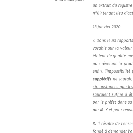
un extrait du registre d
n°89 tenant lieu d’acte
16 jan­vier 2020.
7. Dans leurs rap­ports
vo­rable sur la valeu
étaient de qua­li­té m
pon révé­lant la pro­du
enfin, l’impossibilité 
sup­plé­tifs
ne sau­rait,
cir­cons­tances que le
sau­raient suf­fire à ét
par le pré­fet dans sa 
par M. X et pour ren­ve
8. Il résulte de l’ens
fon­dé à deman­der l’a