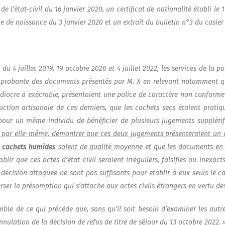
e l’é­tat-civil du 16 jan­vier 2020, un cer­ti­fi­cat de natio­na­li­té éta­bli le
 de nais­sance du 3 jan­vier 2020 et un extrait du bul­le­tin n°3 du casier 
 du 4 juillet 2019, 19 octobre 2020 et 4 juillet 2022, les ser­vices de la p
r pro­bante des docu­ments pré­sen­tés par M. X en rele­vant notam­ment 
édiocre à exé­crable, pré­sen­taient une police de carac­tère non conforme
c­tion arti­sa­nale de ces der­niers, que les cachets secs étaient pra­ti­qu
pour un même indi­vi­du de béné­fi­cier de plu­sieurs juge­ments sup­plé­tif
 par elle-même, démon­trer que ces deux juge­ments pré­sen­te­raient un carac
s
cachets humides
soient de qua­li­té moyenne et que les docu­ments en 
a­blir que ces actes d’état civil seraient irré­gu­liers, fal­si­fiés ou inexact
déci­sion atta­quée ne sont pas suf­fi­sants pour éta­blir à eux seuls le ca
r­ser la pré­somp­tion qui s’attache aux actes civils étran­gers en ver­tu des 
emble de ce qui pré­cède que, sans qu’il soit besoin d’examiner les autre
nnulation de la déci­sion de refus de titre de séjour du 13 octobre 2022. 