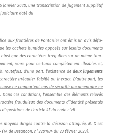
 16 jan­vier 2020, une trans­crip­tion de juge­ment sup­plé­tif
judi­ciaire daté du
olice aux fron­tières de Pon­tar­lier ont émis un avis défa­
que les cachets humides appo­sés sur les­dits docu­ments
 ain­si que des carac­tères irré­gu­liers sur un même tam­
e­ment, voire pour cer­tains com­plè­te­ment illi­sibles et,
s. Tou­te­fois, d’une part,
l’existence de
deux juge­ments
­tère irré­gu­lier, fal­si­fié ou inexact. D’autre part, les
cause ne com­portent pas de sécu­ri­té docu­men­taire ne
s
. Dans ces condi­tions, l’ensemble des élé­ments rele­vés
rac­tère frau­du­leux des docu­ments d’identité pré­sen­tés
dis­po­si­tions de l’article 47 du code civil.
s moyens diri­gés contre la déci­sion atta­quée, M. X est
» (TA de Besan­çon, n°2201674 du 23 février 2023).