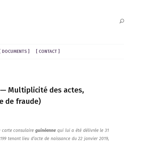
DOCUMENTS
CONTACT
 Multiplicité des actes,
e de fraude)
e carte consu­laire
gui­néenne
qui lui a été déli­vrée le 31
n°199 tenant lieu d’acte de nais­sance du 22 jan­vier 2019,