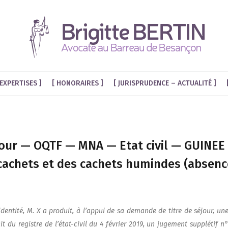
EXPERTISES
HONORAIRES
JURISPRUDENCE – ACTUALITÉ
our — OQTF — MNA — Etat civil — GUINEE —
cachets et des cachets humindes (absenc
 iden­ti­té, M. X a pro­duit, à l’appui de sa demande de titre de séjour, un
it du registre de l’é­tat-civil du 4 février 2019, un juge­ment sup­plé­tif 