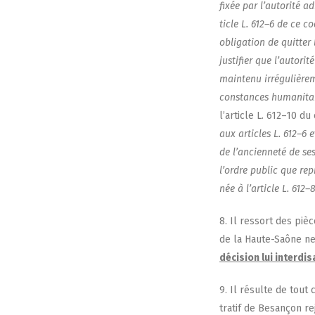
fixée par l’au­to­ri­té a
ticle L. 612–6 de ce cod
obli­ga­tion de quit­ter 
jus­ti­fier que l’au­to­ri
main­te­nu irré­gu­liè­r
cons­tances huma­ni­taire
l’ar­ticle L. 612–10 du
aux articles L. 612–6 et
de l’an­cien­ne­té de s
l’ordre public que repré
née à l’ar­ticle L. 612–8
8. Il res­sort des piè
de la Haute-Saône ne po
déci­sion lui inter­di
9. Il résulte de tout 
tra­tif de Besan­çon re