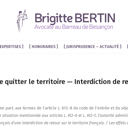
EXPERTISES
HONORAIRES
JURISPRUDENCE – ACTUALITÉ
 quitter le territoire — Interdiction de re
’une part, aux termes de l’ar­ticle L. 612–8 du code de l’en­trée et du séjo
itua­tion men­tion­née aux articles L. 612–6 et L. 612–7, l’au­to­ri­té admi­nis
fran­çais d’une inter­dic­tion de retour sur le ter­ri­toire fran­çais. / Les effet