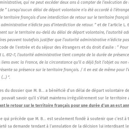
dmi­nis­tra­tive, qui ne peut excé­der deux ans à comp­ter de l’exé­cu­tion de l’o­
e ” Lors­qu’au­cun délai de départ volon­taire n’a été accor­dé à l’é­tran­ger, l
le ter­ri­toire fran­çais d’une inter­dic­tion de retour sur le ter­ri­toire fran­
­té admi­nis­tra­tive n’é­dicte pas d’in­ter­dic­tion de retour. ”
et de l’ar­ticle L
e­ment sur le ter­ri­toire au-delà du délai de départ volon­taire, l’au­to­ri­té a
s peuvent tou­te­fois jus­ti­fier que l’au­to­ri­té admi­nis­tra­tive n’é­dicte pas 
 code de l’en­trée et du séjour des étran­gers et du droit d’a­sile :
” Pour 
 L. 612–7, l’au­to­ri­té admi­nis­tra­tive tient compte de la durée de pré­sence d
es liens avec la France, de la cir­cons­tance qu’il a déjà fait l’ob­jet ou 
­sente sa pré­sence sur le ter­ri­toire fran­çais. / Il en est de même pour l’é
 (…) “.
ces du dos­sier que M. B… a béné­fi­cié d’un délai de départ volon­taire de
u­vait savoir qu’il s’é­tait main­te­nu irré­gu­liè­re­ment sur le ter­ri­toi
­sant le retour sur le ter­ri­toire fran­çais pour une durée d’un an est an
ce qui pré­cède que M. B… est seule­ment fon­dé à sou­te­nir que c’est à to
je­té sa demande ten­dant à l’an­nu­la­tion de la déci­sion lui inter­di­sant l