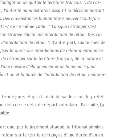
bli­ga­tion de quit­ter le ter­ri­toire fran­çais. “, de l’ar­
’au­to­ri­té admi­nis­tra­tive assor­tit la déci­sion por­tant
çais. Des cir­cons­tances huma­ni­taires peuvent tou­te­fois
. 612–7 de ce même code :
” Lorsque l’é­tran­ger s’est
dmi­nis­tra­tive édicte une inter­dic­tion de retour. Des cir­
d’in­ter­dic­tion de retour. “.
D’autre part, aux termes de
fixer la durée des inter­dic­tions de retour men­tion­nées
e l’é­tran­ger sur le ter­ri­toire fran­çais, de la nature et
non d’une mesure d’é­loi­gne­ment et de la menace pour
­dic­tion et la durée de l’in­ter­dic­tion de retour men­tion­
 trente jours et qu’à la date de sa déci­sion, le pré­fet
re au-delà de ce délai de départ volon­taire. Par suite,
la
nu­lée
.
rt que, par le juge­ment atta­qué, le tri­bu­nal admi­nis­
e retour sur le ter­ri­toire fran­çais d’une durée d’un an.