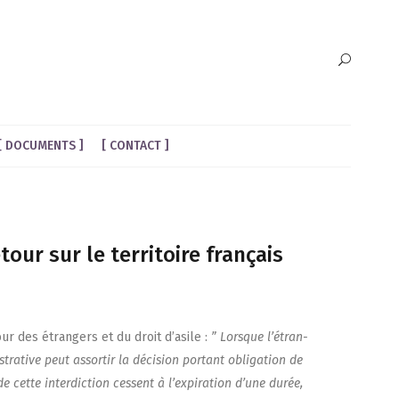
DOCUMENTS
CONTACT
tour sur le territoire français
ur des étran­gers et du droit d’a­sile :
” Lorsque l’é­tran­
­tra­tive peut assor­tir la déci­sion por­tant obli­ga­tion de
s de cette inter­dic­tion cessent à l’ex­pi­ra­tion d’une durée,