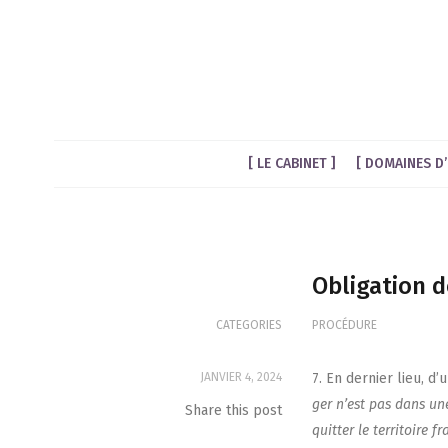
LE CABINET
DOMAINES D’
Obligation de
CATEGORIES
PROCÉDURE
JANVIER 4, 2024
7. En der­nier lieu, d
ger n’est pas dans une s
Share this post
quit­ter le ter­ri­toire 