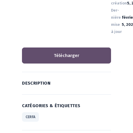
création
5,
Der­
nière
févrie
mise
5, 20
à jour
Télé­char­ger
DESCRIPTION
CATÉGORIES & ÉTIQUETTES
CERFA