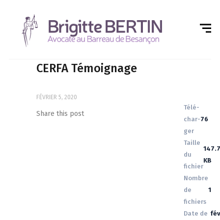
CERFA Témoignage
FÉVRIER 5, 2020
Télé­
Share this post
char­
76
ger
Taille
147.
du
KB
fichier
Nombre
de
1
fichiers
Date de
fév