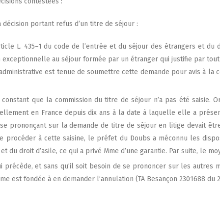
éci­sions contestées :
déci­sion por­tant refus d’un titre de séjour :
icle L. 435–1 du code de l’entrée et du séjour des étran­gers et du dro
xcep­tion­nelle au séjour for­mée par un étran­ger qui jus­ti­fie par tou
 admi­nis­tra­tive est tenue de sou­mettre cette demande pour avis à la co
 constant que la com­mis­sion du titre de séjour n’a pas été sai­sie. O
uel­le­ment en France depuis dix ans à la date à laquelle elle a pré­se
 se pro­non­çant sur la demande de titre de séjour en litige devait être
e pro­cé­der à cette sai­sine, le pré­fet du Doubs a mécon­nu les dis­po
et du droit d’asile, ce qui a pri­vé Mme d’une garan­tie. Par suite, le moy
i pré­cède, et sans qu’il soit besoin de se pro­non­cer sur les autres m
Mme est fon­dée à en deman­der l’annulation (TA Besan­çon 2301688 du 25