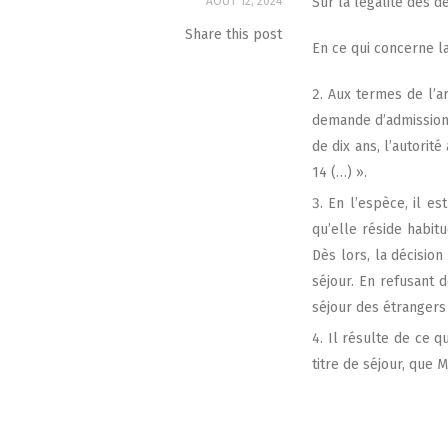
AOÛT 12, 2024
Sur la léga­li­té des d
Share this post
En ce qui concerne la 
Aux termes de l’art
demande d’admission e
de dix ans, l’autorité
14 (…) ».
En l’espèce, il est
qu’elle réside habi­t
Dès lors, la déci­sion
séjour. En refu­sant d
séjour des étran­gers 
Il résulte de ce qu
titre de séjour, que 