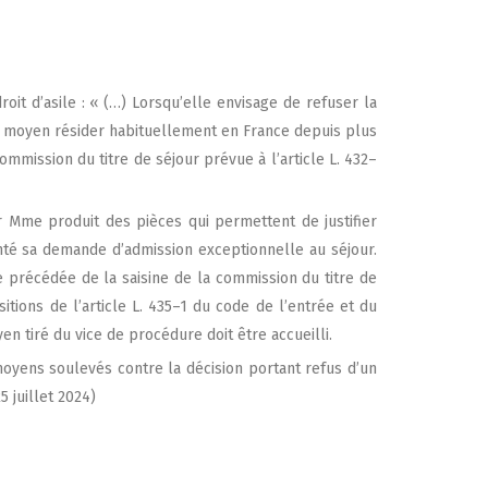
it d’asile : « (…) Lorsqu’elle envi­sage de refu­ser la
t moyen rési­der habi­tuel­le­ment en France depuis plus
m­mis­sion du titre de séjour pré­vue à l’article L. 432–
r Mme pro­duit des pièces qui per­mettent de jus­ti­fier
n­té sa demande d’admission excep­tion­nelle au séjour.
 pré­cé­dée de la sai­sine de la com­mis­sion du titre de
­si­tions de l’article L. 435–1 du code de l’entrée et du
en tiré du vice de pro­cé­dure doit être accueilli.
oyens sou­le­vés contre la déci­sion por­tant refus d’un
 juillet 2024)